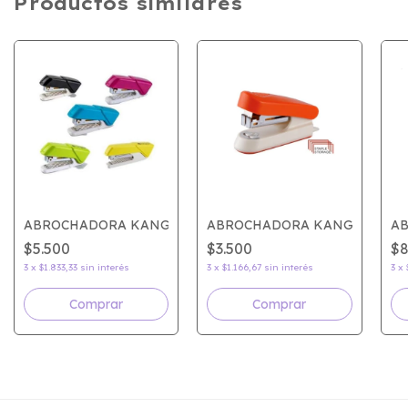
Productos similares
O HD23S13
ABROCHADORA KANGARO ARIS 10
ABROCHADORA KANGARO TR
A
$5.500
$3.500
$8
3
x
$1.833,33
sin interés
3
x
$1.166,67
sin interés
3
x