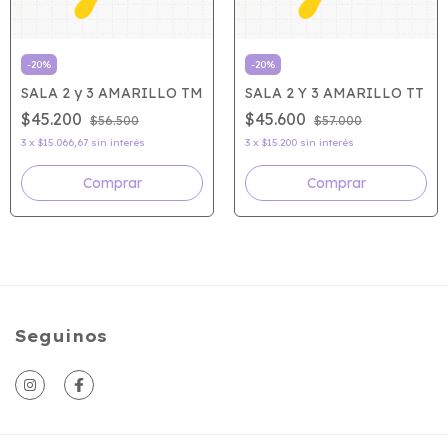
-
20
%
-
20
%
SALA 2 y 3 AMARILLO TM
SALA 2 Y 3 AMARILLO TT
$45.200
$45.600
$56.500
$57.000
3
x
$15.066,67
sin interés
3
x
$15.200
sin interés
Seguinos