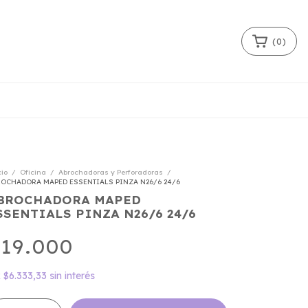
(
0
)
cio
/
Oficina
/
Abrochadoras y Perforadoras
/
OCHADORA MAPED ESSENTIALS PINZA N26/6 24/6
BROCHADORA MAPED
SSENTIALS PINZA N26/6 24/6
19.000
x
$6.333,33
sin interés