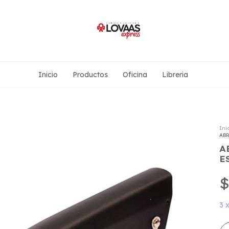
Inicio
Productos
Oficina
Libreria
Ini
ABR
A
E
$
3