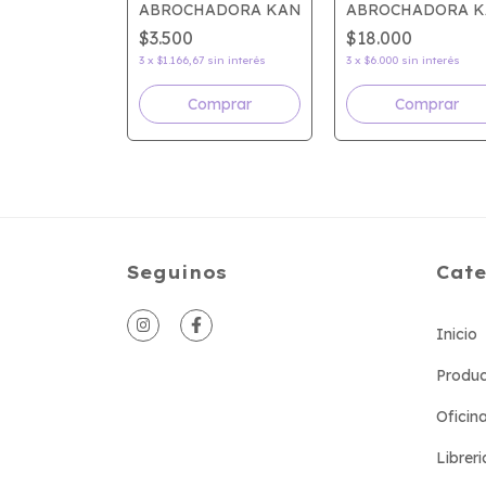
ADORA KANGARO DS45L
ABROCHADORA KANGARO TRENDY10M
ABROCHADORA K
$3.500
$18.000
in interés
3
x
$1.166,67
sin interés
3
x
$6.000
sin interés
Seguinos
Cate
Inicio
Produc
Oficin
Libreri