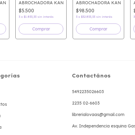
ANGARO HP45
ABROCHADORA KANGARO ARIS 10
ABROCHADORA KANGARO 
$5.500
$98.500
3
x
$1.833,33
sin interés
3
x
$32.833,33
sin interés
gorías
Contactános
5492235026603
2235 02-6603
tos
librerialovaas@gmail.com
a
Av. Independencia esquina Ga
a