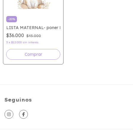
-
20
%
LISTA MATERNAL- poner NOMBRE Y APELLIDO DEL ALUMN
$36.000
$45.000
3
x
$12.000
sin interés
Seguinos