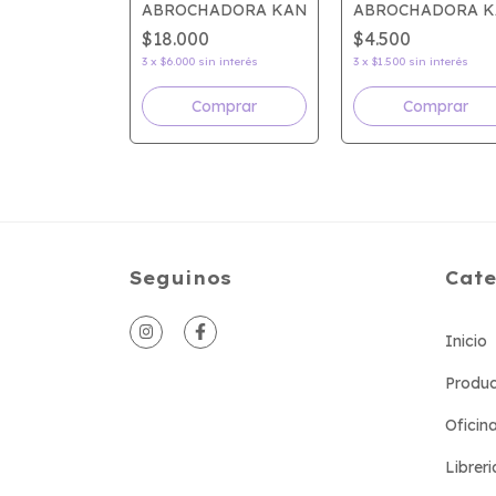
ADORA KANGARO M10
ABROCHADORA KANGARO HP45
ABROCHADORA K
$18.000
$4.500
sin interés
3
x
$6.000
sin interés
3
x
$1.500
sin interés
Seguinos
Cate
Inicio
Produc
Oficin
Libreri