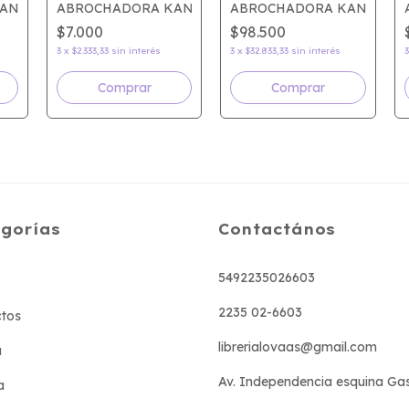
ANGARO TRENDY 45M
ABROCHADORA KANGARO VERTIKA10
ABROCHADORA KANGARO 
$7.000
$98.500
3
x
$2.333,33
sin interés
3
x
$32.833,33
sin interés
gorías
Contactános
5492235026603
2235 02-6603
tos
librerialovaas@gmail.com
a
Av. Independencia esquina Ga
a