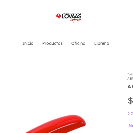
Inicio
Productos
Oficina
Libreria
Ini
AB
A
$
3
¡N