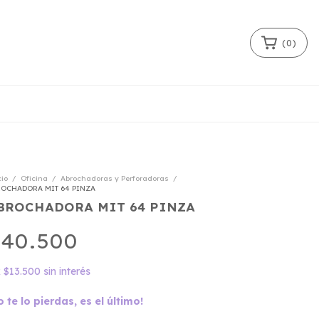
(
0
)
cio
/
Oficina
/
Abrochadoras y Perforadoras
/
ROCHADORA MIT 64 PINZA
BROCHADORA MIT 64 PINZA
40.500
x
$13.500
sin interés
o te lo pierdas, es el último!