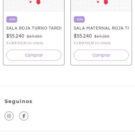
-
20
%
-
20
%
SALA ROJA TURNO TARDE
SALA MATERNAL ROJA TM
$55.240
$55.240
$69.050
$69.050
3
x
$18.413,33
sin interés
3
x
$18.413,33
sin interés
Seguinos