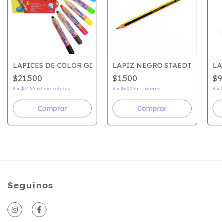
TTO STILNOVO x36
LAPICES DE COLOR GIOTTO BEBE x6
LAPIZ NEGRO STAEDTLER NO
LA
$21.500
$1.500
$9
3
x
$7.166,67
sin interés
3
x
$500
sin interés
3
x
Comprar
Seguinos