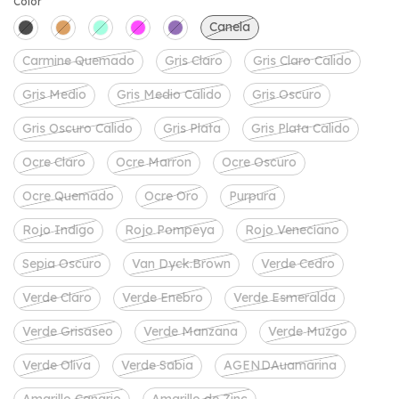
Color
Canela
Carmine Quemado
Gris Claro
Gris Claro Calido
Gris Medio
Gris Medio Calido
Gris Oscuro
Gris Oscuro Calido
Gris Plata
Gris Plata Calido
Ocre Claro
Ocre Marron
Ocre Oscuro
Ocre Quemado
Ocre Oro
Purpura
Rojo Indigo
Rojo Pompeya
Rojo Veneciano
Sepia Oscuro
Van Dyck.Brown
Verde Cedro
Verde Claro
Verde Enebro
Verde Esmeralda
Verde Grisaseo
Verde Manzana
Verde Muzgo
Verde Oliva
Verde Sabia
AGENDAuamarina