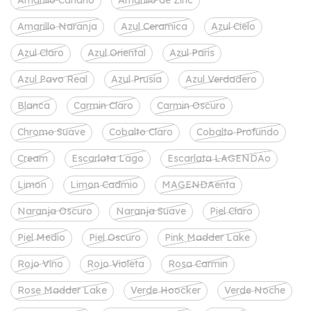
Amarillo Canario
Amarillo de Zinc
Amarillo Naranja
Azul Ceramica
Azul Cielo
Azul Claro
Azul Oriental
Azul Paris
Azul Pavo Real
Azul Prusia
Azul Verdadero
Blanca
Carmin Claro
Carmin Oscuro
Chromo Suave
Cobalto Claro
Cobalto Profundo
Cream
Escarlata Lago
Escarlata LAGENDAo
Limon
Limon Cadmio
MAGENDAenta
Naranja Oscuro
Naranja Suave
Piel Claro
Piel Medio
Piel Oscuro
Pink Madder Lake
Rojo Vino
Rojo Violeta
Rosa Carmin
Rose Madder Lake
Verde Hoocker
Verde Noche