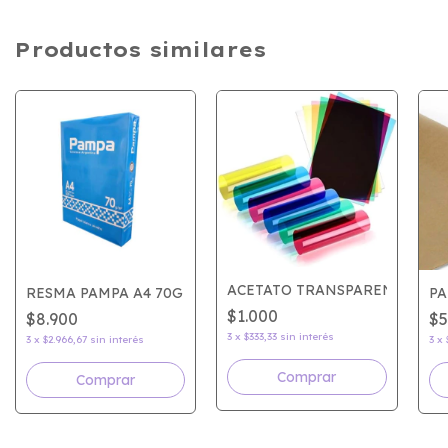
Productos similares
ACETATO TRANSPARENTE
RESMA PAMPA A4 70G
PA
$1.000
$8.900
$
3
x
$333,33
sin interés
3
x
$2.966,67
sin interés
3
x
Comprar