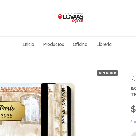
Inicio
Productos
Oficina
Libreria
SIN STOCK
Ini
15x
A
T
$
3