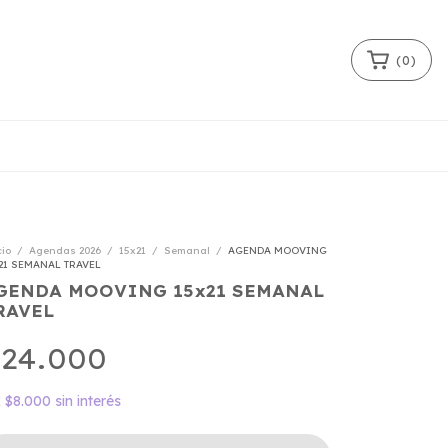
(
0
)
cio
/
Agendas 2026
/
15x21
/
Semanal
/
AGENDA MOOVING
21 SEMANAL TRAVEL
GENDA MOOVING 15x21 SEMANAL
RAVEL
24.000
x
$8.000
sin interés