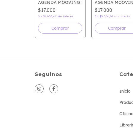
AGENDA MOOVING 15x21 SEMANAL URBAN
AGENDA MOOVIN
$17.000
$17.000
3
x
$5.666,67
sin interés
3
x
$5.666,67
sin interés
Seguinos
Cate
Inicio
Produc
Oficin
Libreri