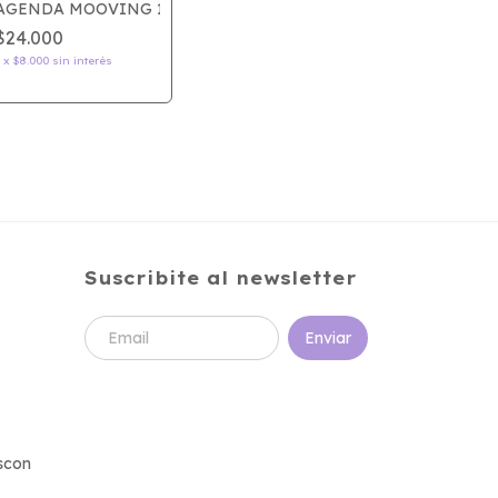
SEMANAL BOHO
AGENDA MOOVING 15x21 SEMANAL TRAVEL
$24.000
3
x
$8.000
sin interés
Suscribite al newsletter
scon