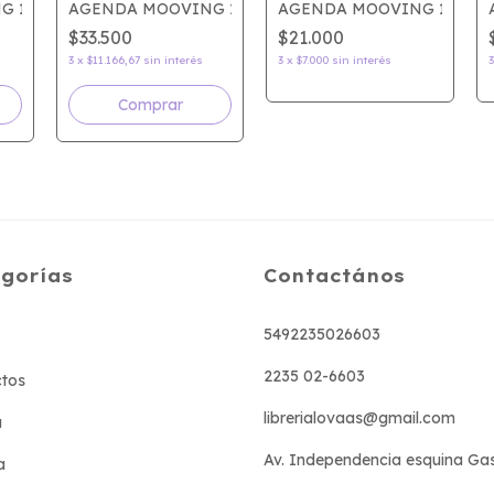
G 15x21 SEMANAL URBAN
AGENDA MOOVING 15x21 SEMANAL GLOW
AGENDA MOOVING 15x21 
$33.500
$21.000
3
x
$11.166,67
sin interés
3
x
$7.000
sin interés
gorías
Contactános
5492235026603
2235 02-6603
tos
librerialovaas@gmail.com
a
Av. Independencia esquina Ga
a