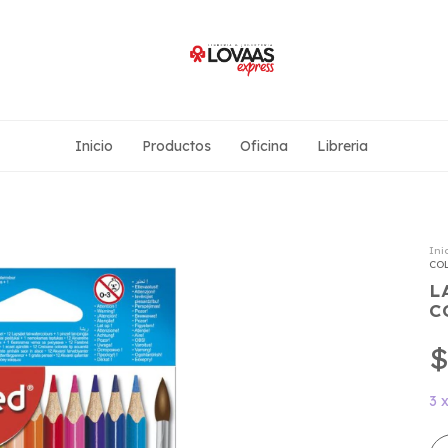
Inicio
Productos
Oficina
Libreria
Ini
CO
L
C
$
3