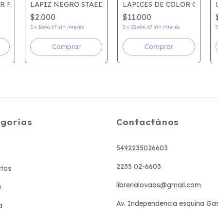
R FILGO PASTEL x6
LAPIZ NEGRO STAEDTLER TRADITION
LAPICES DE COLOR GIOTTO
$2.000
$11.000
3
x
$666,67
sin interés
3
x
$3.666,67
sin interés
Comprar
gorías
Contactános
5492235026603
2235 02-6603
tos
librerialovaas@gmail.com
a
Av. Independencia esquina Ga
a