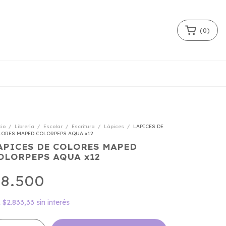
(
0
)
cio
/
Librería
/
Escolar
/
Escritura
/
Lápices
/
LAPICES DE
LORES MAPED COLORPEPS AQUA x12
APICES DE COLORES MAPED
OLORPEPS AQUA x12
8.500
x
$2.833,33
sin interés