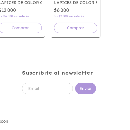
 x12 SKIN TONES
LAPICES DE COLOR GIOTTO SUPERMINA x12
LAPICES DE COLOR FILGO METALIZ
$12.000
$6.000
LAPICES 
3
x
$4.000
sin interés
3
x
$2.000
sin interés
$93.000
3
x
$31.000
sin
Suscribite al newsletter
scon