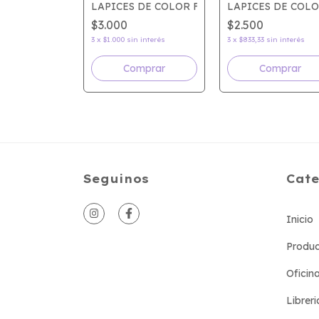
EGRO STAEDTLER NORIS
LAPICES DE COLOR FILGO x12
LAPICES DE COLO
$3.000
$2.500
interés
3
x
$1.000
sin interés
3
x
$833,33
sin interés
mprar
Seguinos
Cate
Inicio
Produc
Oficin
Libreri