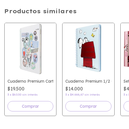
Productos similares
 My Melody
Cuaderno Premium Carta Snoopy
Cuaderno Premium 1/2 Oficio S
Se
$19.500
$14.000
$4
3
x
$6.500
sin interés
3
x
$4.666,67
sin interés
3
x