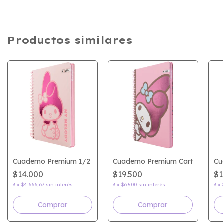
Productos similares
 Snoopy
Cuaderno Premium 1/2 Oficio My Melody
Cuaderno Premium Carta My Me
Cu
$14.000
$19.500
$1
3
x
$4.666,67
sin interés
3
x
$6.500
sin interés
3
x