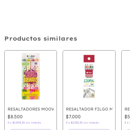
Productos similares
LTILIGHTER DOBLE GALAXI
RESALTADORES MOOVING PERFUMADOS x4
RESALTADOR FILGO MULTILI
RE
$8.500
$7.000
$5
3
x
$2.833,33
sin interés
3
x
$2.333,33
sin interés
3
x