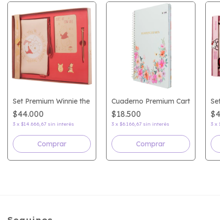
 Boho
Set Premium Winnie the Pooh
Cuaderno Premium Carta Garde
Se
$44.000
$18.500
$4
3
x
$14.666,67
sin interés
3
x
$6.166,67
sin interés
3
x