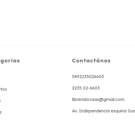
gorías
Contactános
5492235026603
2235 02-6603
tos
librerialovaas@gmail.com
a
Av. Independencia esquina Ga
a