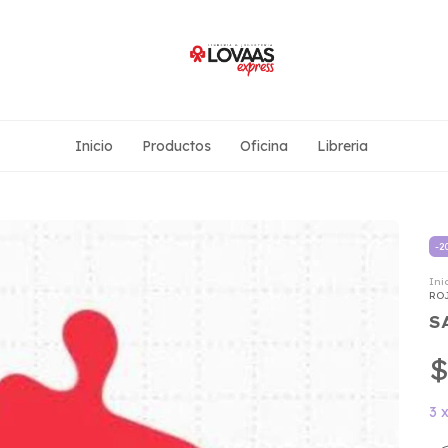
Inicio
Productos
Oficina
Libreria
-
2
Ini
RO
S
$
3