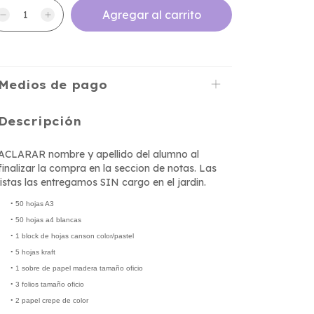
Medios de pago
Descripción
ACLARAR nombre y apellido del alumno al
finalizar la compra en la seccion de notas. Las
listas las entregamos SIN cargo en el jardin.
•
50 hojas A3
•
50 hojas a4 blancas
•
1 block de hojas
canson
color/pastel
•
5 hojas
kraft
•
1 sobre de papel madera tamaño oficio
•
3 folios tamaño oficio
•
2
papel
crepe de color