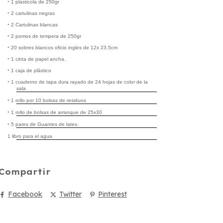
•
1
plasticola
de 250gr
•
2 cartulinas negras
•
2 Cartulinas blancas
•
2 pomos de t
empera de 250gr
•
20 sobres blancos oficio ingles de 12x 23.5cm
•
1 cinta de papel ancha.
•
1 caja de plástico
•
1 cuaderno de tapa dura rayado de 24 hojas de color de la
sala
•
1 rollo por 10 bolsas de residuos
•
1 rollo de bolsas de arranque de 25x30
•
5 pares de Guantes de
latex
.
1 libro para el agua
Compartir
Facebook
Twitter
Pinterest