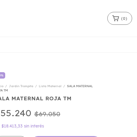
(
0
)
0
%
cio
/
Jardin Trompita
/
Lista Maternal
/
SALA MATERNAL
JA TM
ALA MATERNAL ROJA TM
55.240
$69.050
x
$18.413,33
sin interés