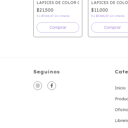
OVO ACUARELABLE x24
EGRO STAEDTLER NORIS
LAPICES DE COLOR GIOTTO BEBE x6
LAPICES DE COLO
$21.500
$11.000
interés
3
x
$7.166,67
sin interés
3
x
$3.666,67
sin interés
mprar
Seguinos
Cate
Inicio
Produc
Oficin
Libreri