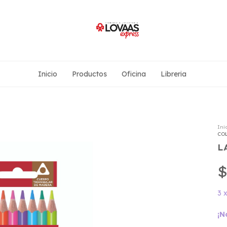
Inicio
Productos
Oficina
Libreria
Ini
COL
L
$
3
¡N