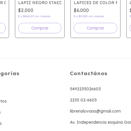
R GIOTTO x12 SKIN TONES
LAPIZ NEGRO STAEDTLER TRADITION
LAPICES DE COLOR FILGO
$2.000
$6.000
3
x
$666,67
sin interés
3
x
$2.000
sin interés
Comprar
gorías
Contactános
5492235026603
2235 02-6603
tos
librerialovaas@gmail.com
a
Av. Independencia esquina Ga
a