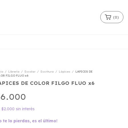
(
0
)
cio
/
Librería
/
Escolar
/
Escritura
/
Lápices
/
LAPICES DE
OR FILGO FLUO x6
APICES DE COLOR FILGO FLUO x6
6.000
x
$2.000
sin interés
o te lo pierdas, es el último!