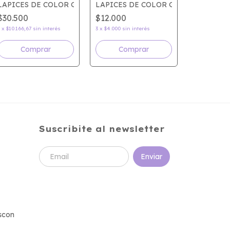
 METALIZADO x6
LAPICES DE COLOR GIOTTO STILNOVO x36
LAPICES DE COLOR GIOTTO SUPERM
$30.500
$12.000
LAPICES 
3
x
$10.166,67
sin interés
3
x
$4.000
sin interés
$25.500
3
x
$8.500
sin
Suscribite al newsletter
scon