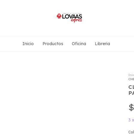
Inicio
Productos
Oficina
Libreria
Ini
CHE
C
P
$
3
Co