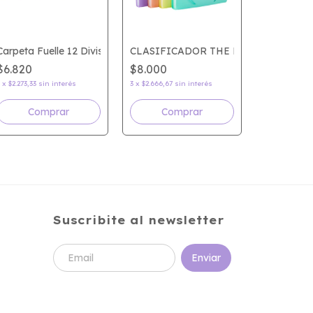
Carpeta Fuelle 12 Divisiones FW
CLASIFICADOR THE PEL A4 PASTEL
$6.820
$8.000
Clasificad
3
x
$2.273,33
sin interés
3
x
$2.666,67
sin interés
$3.200
3
x
$1.066,67
s
Comprar
Comprar
Com
Suscribite al newsletter