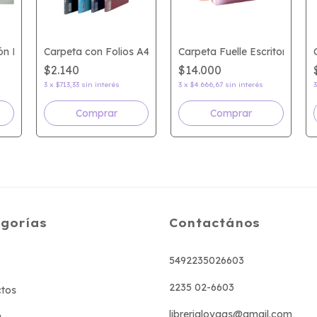
tón FW
Carpeta con Folios A4 FW
Carpeta Fuelle Escritorio FW
$2.140
$14.000
3
x
$713,33
sin interés
3
x
$4.666,67
sin interés
Comprar
Comprar
gorías
Contactános
5492235026603
2235 02-6603
tos
librerialovaas@gmail.com