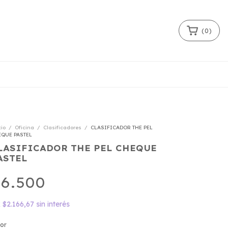
(
0
)
cio
/
Oficina
/
Clasificadores
/
CLASIFICADOR THE PEL
QUE PASTEL
LASIFICADOR THE PEL CHEQUE
ASTEL
6.500
x
$2.166,67
sin interés
lor