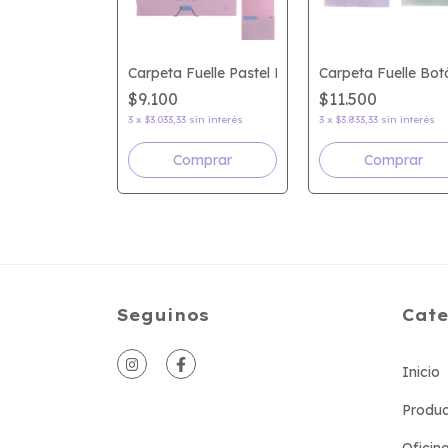
Fuelle Portadocumento 12 Div FW
Carpeta Fuelle Pastel FW
Carpeta Fuelle Bo
$9.100
$11.500
n interés
3
x
$3.033,33
sin interés
3
x
$3.833,33
sin interés
Comprar
Comprar
Seguinos
Cate
Inicio
Produc