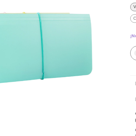
V
C
¡N