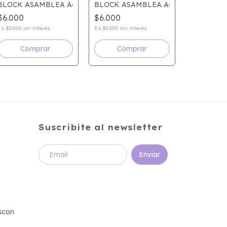
O
BLOCK ASAMBLEA A4 80 HOJAS LISAS
BLOCK ASAMBLEA A4 80 HOJAS RA
$6.000
$6.000
BLOCK F
3
x
$2.000
sin interés
3
x
$2.000
sin interés
$25.500
3
x
$8.500
sin
Suscribite al newsletter
scon