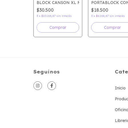
COLOR ACUARELABLE 200G
GLU A4 RAYADO
BLOCK CANSON XL MIX MEDIA 300GR A4
PORTABLOCK CON
$30.500
$18.500
sin interés
3
x
$10.166,67
sin interés
3
x
$6.166,67
sin interés
mprar
Comprar
Comprar
Seguinos
Cate
Inicio
Produc
Oficin
Libreri