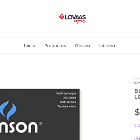
Inicio
Productos
Oficina
Libreria
Ini
CAN
B
L
$
3
¡N