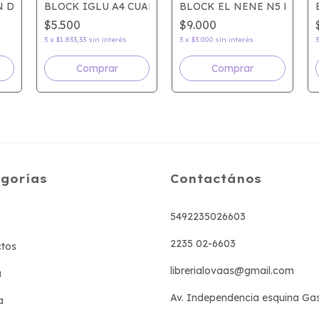
 DEPOSITO EZCO
BLOCK IGLU A4 CUADRICULADO
BLOCK EL NENE N5 NEGR
$5.500
$9.000
3
x
$1.833,33
sin interés
3
x
$3.000
sin interés
Comprar
gorías
Contactános
5492235026603
2235 02-6603
tos
librerialovaas@gmail.com
a
Av. Independencia esquina Ga
a