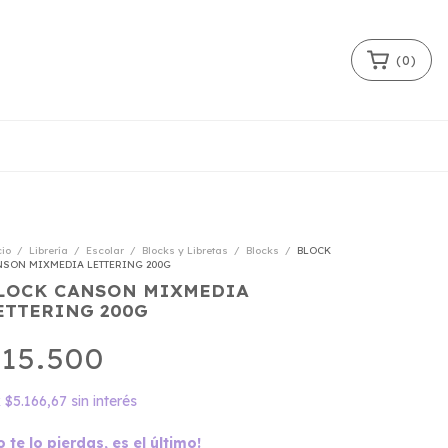
(
0
)
cio
/
Librería
/
Escolar
/
Blocks y Libretas
/
Blocks
/
BLOCK
SON MIXMEDIA LETTERING 200G
LOCK CANSON MIXMEDIA
ETTERING 200G
15.500
x
$5.166,67
sin interés
o te lo pierdas, es el último!