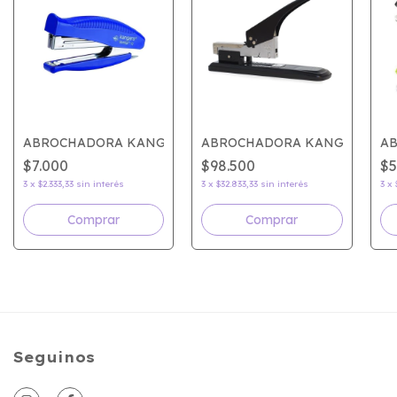
O HP210
ABROCHADORA KANGARO VERTIKA10
ABROCHADORA KANGARO HD2
AB
$7.000
$98.500
$5
3
x
$2.333,33
sin interés
3
x
$32.833,33
sin interés
3
x
Seguinos